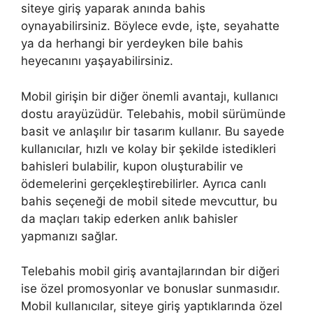
siteye giriş yaparak anında bahis
oynayabilirsiniz. Böylece evde, işte, seyahatte
ya da herhangi bir yerdeyken bile bahis
heyecanını yaşayabilirsiniz.
Mobil girişin bir diğer önemli avantajı, kullanıcı
dostu arayüzüdür. Telebahis, mobil sürümünde
basit ve anlaşılır bir tasarım kullanır. Bu sayede
kullanıcılar, hızlı ve kolay bir şekilde istedikleri
bahisleri bulabilir, kupon oluşturabilir ve
ödemelerini gerçekleştirebilirler. Ayrıca canlı
bahis seçeneği de mobil sitede mevcuttur, bu
da maçları takip ederken anlık bahisler
yapmanızı sağlar.
Telebahis mobil giriş avantajlarından bir diğeri
ise özel promosyonlar ve bonuslar sunmasıdır.
Mobil kullanıcılar, siteye giriş yaptıklarında özel