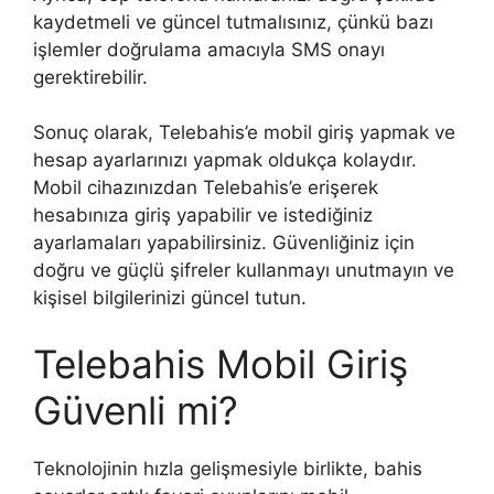
kaydetmeli ve güncel tutmalısınız, çünkü bazı
işlemler doğrulama amacıyla SMS onayı
gerektirebilir.
Sonuç olarak, Telebahis’e mobil giriş yapmak ve
hesap ayarlarınızı yapmak oldukça kolaydır.
Mobil cihazınızdan Telebahis’e erişerek
hesabınıza giriş yapabilir ve istediğiniz
ayarlamaları yapabilirsiniz. Güvenliğiniz için
doğru ve güçlü şifreler kullanmayı unutmayın ve
kişisel bilgilerinizi güncel tutun.
Telebahis Mobil Giriş
Güvenli mi?
Teknolojinin hızla gelişmesiyle birlikte, bahis