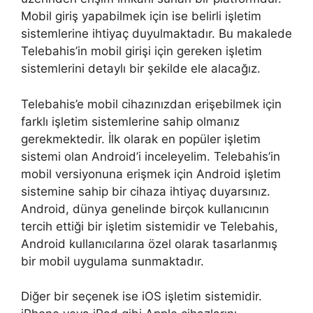
Mobil giriş yapabilmek için ise belirli işletim
sistemlerine ihtiyaç duyulmaktadır. Bu makalede
Telebahis’in mobil girişi için gereken işletim
sistemlerini detaylı bir şekilde ele alacağız.
Telebahis’e mobil cihazınızdan erişebilmek için
farklı işletim sistemlerine sahip olmanız
gerekmektedir. İlk olarak en popüler işletim
sistemi olan Android’i inceleyelim. Telebahis’in
mobil versiyonuna erişmek için Android işletim
sistemine sahip bir cihaza ihtiyaç duyarsınız.
Android, dünya genelinde birçok kullanıcının
tercih ettiği bir işletim sistemidir ve Telebahis,
Android kullanıcılarına özel olarak tasarlanmış
bir mobil uygulama sunmaktadır.
Diğer bir seçenek ise iOS işletim sistemidir.