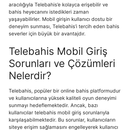
aracılığıyla Telebahis’e kolayca erişebilir ve
bahis heyecanını istedikleri zaman
yaşayabilirler. Mobil girişin kullanıcı dostu bir
deneyim sunması, Telebahis’i tercih eden bahis
severler için büyük bir avantajdır.
Telebahis Mobil Giriş
Sorunları ve Çözümleri
Nelerdir?
Telebahis, popüler bir online bahis platformudur
ve kullanıcılarına yüksek kaliteli oyun deneyimi
sunmayı hedeflemektedir. Ancak, bazı
kullanıcılar telebahis mobil giriş sorunlarıyla
karşılaşabilmektedir. Bu sorunlar, kullanıcıların
siteye erişim sağlamasını engelleyerek kullanıcı