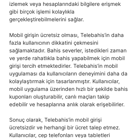
izlemek veya hesaplarındaki bilgilere erişmek
gibi birçok işlemi kolaylıkla
gerçekleştirebilmelerini sağlar.
Mobil girişin ücretsiz olması, Telebahis’in daha
fazla kullanıcının dikkatini çekmesini
sağlamaktadır. Bahis severler, istedikleri zaman
ve yerde rahatlıkla bahis yapabilmek için mobil
girişi tercih etmektedirler. Telebahis’in mobil
uygulaması da kullanıcıların deneyimini daha da
kolaylaştırmak için tasarlanmıştır. Kullanıcılar,
mobil uygulama üzerinden hızlı bir şekilde bahis
kuponları oluşturabilir, canlı maçları takip
edebilir ve hesaplarına anlık olarak erişebilirler.
Sonuç olarak, Telebahis’in mobil girişi
ücretsizdir ve herhangi bir ücret talep etmez.
Kullanıcılar, cep telefonları veya tabletleri