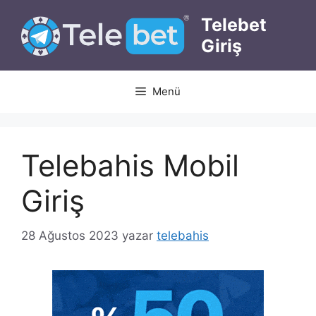
İçeriğe
Telebet
atla
Giriş
Menü
Telebahis Mobil
Giriş
28 Ağustos 2023
yazar
telebahis