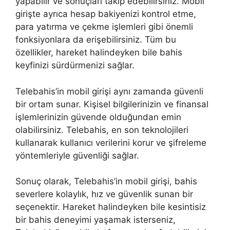
yapabilir ve sonuçları takip edebilirsiniz. Mobil
girişte ayrıca hesap bakiyenizi kontrol etme,
para yatırma ve çekme işlemleri gibi önemli
fonksiyonlara da erişebilirsiniz. Tüm bu
özellikler, hareket halindeyken bile bahis
keyfinizi sürdürmenizi sağlar.
Telebahis’in mobil girişi aynı zamanda güvenli
bir ortam sunar. Kişisel bilgilerinizin ve finansal
işlemlerinizin güvende olduğundan emin
olabilirsiniz. Telebahis, en son teknolojileri
kullanarak kullanıcı verilerini korur ve şifreleme
yöntemleriyle güvenliği sağlar.
Sonuç olarak, Telebahis’in mobil girişi, bahis
severlere kolaylık, hız ve güvenlik sunan bir
seçenektir. Hareket halindeyken bile kesintisiz
bir bahis deneyimi yaşamak isterseniz,