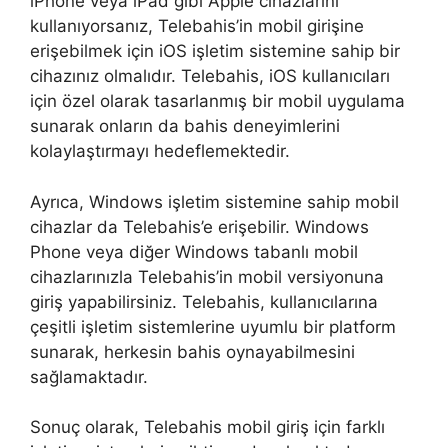
iPhone veya iPad gibi Apple cihazlarını
kullanıyorsanız, Telebahis’in mobil girişine
erişebilmek için iOS işletim sistemine sahip bir
cihazınız olmalıdır. Telebahis, iOS kullanıcıları
için özel olarak tasarlanmış bir mobil uygulama
sunarak onların da bahis deneyimlerini
kolaylaştırmayı hedeflemektedir.
Ayrıca, Windows işletim sistemine sahip mobil
cihazlar da Telebahis’e erişebilir. Windows
Phone veya diğer Windows tabanlı mobil
cihazlarınızla Telebahis’in mobil versiyonuna
giriş yapabilirsiniz. Telebahis, kullanıcılarına
çeşitli işletim sistemlerine uyumlu bir platform
sunarak, herkesin bahis oynayabilmesini
sağlamaktadır.
Sonuç olarak, Telebahis mobil giriş için farklı