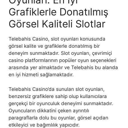
Grafiklerle Donatılmış
Görsel Kaliteli Slotlar
Telebahis Casino, slot oyunları konusunda
görsel kalite ve grafiklerle donatılmış bir
deneyim sunmaktadır. Slot oyunları, çevrimiçi
casino platformlarının popüler oyun seçenekleri
arasında yer almaktadır ve Telebahis bu alanda
en iyi hizmeti sağlamaktadır.
Telebahis Casino’da sunulan slot oyunları,
benzersiz grafiklere sahip olup kullanıcılara
gerçekçi bir oyunculuk deneyimi sunmaktadır.
Oyuncuların dikkatini çeken ayrıntılı
paragraflarla dolu bu oyunlar, görsel açıdan
etkileyici ve bağımlılık yapıcıdır.