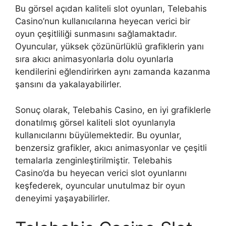
Bu görsel açıdan kaliteli slot oyunları, Telebahis
Casino’nun kullanıcılarına heyecan verici bir
oyun çeşitliliği sunmasını sağlamaktadır.
Oyuncular, yüksek çözünürlüklü grafiklerin yanı
sıra akıcı animasyonlarla dolu oyunlarla
kendilerini eğlendirirken aynı zamanda kazanma
şansını da yakalayabilirler.
Sonuç olarak, Telebahis Casino, en iyi grafiklerle
donatılmış görsel kaliteli slot oyunlarıyla
kullanıcılarını büyülemektedir. Bu oyunlar,
benzersiz grafikler, akıcı animasyonlar ve çeşitli
temalarla zenginleştirilmiştir. Telebahis
Casino’da bu heyecan verici slot oyunlarını
keşfederek, oyuncular unutulmaz bir oyun
deneyimi yaşayabilirler.