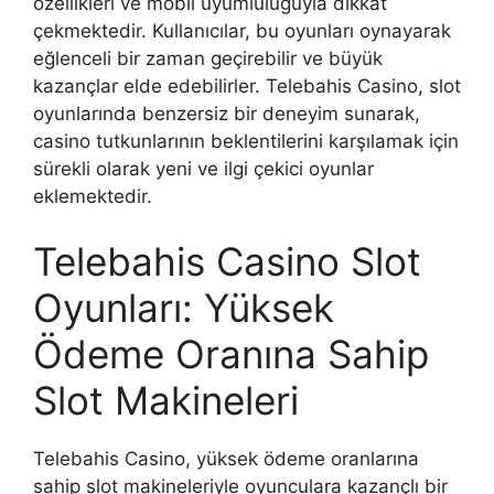
özellikleri ve mobil uyumluluğuyla dikkat
çekmektedir. Kullanıcılar, bu oyunları oynayarak
eğlenceli bir zaman geçirebilir ve büyük
kazançlar elde edebilirler. Telebahis Casino, slot
oyunlarında benzersiz bir deneyim sunarak,
casino tutkunlarının beklentilerini karşılamak için
sürekli olarak yeni ve ilgi çekici oyunlar
eklemektedir.
Telebahis Casino Slot
Oyunları: Yüksek
Ödeme Oranına Sahip
Slot Makineleri
Telebahis Casino, yüksek ödeme oranlarına
sahip slot makineleriyle oyunculara kazançlı bir