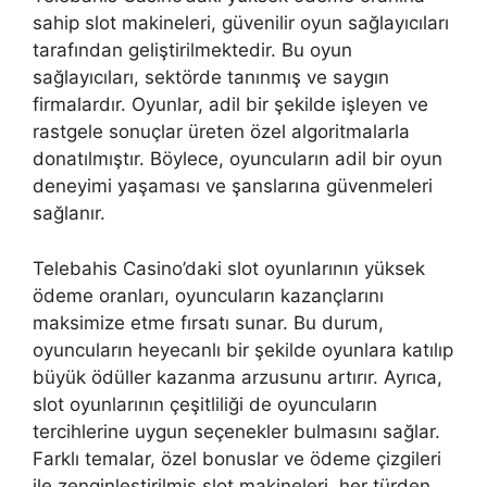
sahip slot makineleri, güvenilir oyun sağlayıcıları
tarafından geliştirilmektedir. Bu oyun
sağlayıcıları, sektörde tanınmış ve saygın
firmalardır. Oyunlar, adil bir şekilde işleyen ve
rastgele sonuçlar üreten özel algoritmalarla
donatılmıştır. Böylece, oyuncuların adil bir oyun
deneyimi yaşaması ve şanslarına güvenmeleri
sağlanır.
Telebahis Casino’daki slot oyunlarının yüksek
ödeme oranları, oyuncuların kazançlarını
maksimize etme fırsatı sunar. Bu durum,
oyuncuların heyecanlı bir şekilde oyunlara katılıp
büyük ödüller kazanma arzusunu artırır. Ayrıca,
slot oyunlarının çeşitliliği de oyuncuların
tercihlerine uygun seçenekler bulmasını sağlar.
Farklı temalar, özel bonuslar ve ödeme çizgileri
ile zenginleştirilmiş slot makineleri, her türden