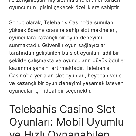
oyuncunun ilgisini çekecek özelliklere sahiptir.
Sonuç olarak, Telebahis Casino’da sunulan
yüksek ödeme oranına sahip slot makineleri,
oyunculara kazançlı bir oyun deneyimi
sunmaktadır. Güvenilir oyun sağlayıcıları
tarafından geliştirilen bu slot oyunları, adil bir
şekilde çalışmakta ve oyuncuların büyük ödüller
kazanma şansını artırmaktadır. Telebahis
Casino’da yer alan slot oyunları, heyecan verici
ve kazançlı bir oyun deneyimi yaşamak isteyen
oyuncular için ideal bir seçenektir.
Telebahis Casino Slot
Oyunları: Mobil Uyumlu
ve Hızlı Oynanabilen