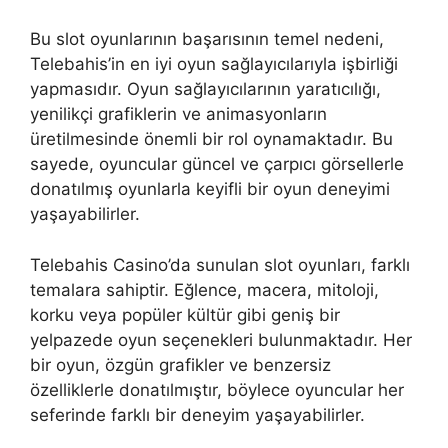
Bu slot oyunlarının başarısının temel nedeni,
Telebahis’in en iyi oyun sağlayıcılarıyla işbirliği
yapmasıdır. Oyun sağlayıcılarının yaratıcılığı,
yenilikçi grafiklerin ve animasyonların
üretilmesinde önemli bir rol oynamaktadır. Bu
sayede, oyuncular güncel ve çarpıcı görsellerle
donatılmış oyunlarla keyifli bir oyun deneyimi
yaşayabilirler.
Telebahis Casino’da sunulan slot oyunları, farklı
temalara sahiptir. Eğlence, macera, mitoloji,
korku veya popüler kültür gibi geniş bir
yelpazede oyun seçenekleri bulunmaktadır. Her
bir oyun, özgün grafikler ve benzersiz
özelliklerle donatılmıştır, böylece oyuncular her
seferinde farklı bir deneyim yaşayabilirler.