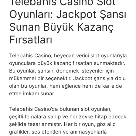
Telebahis Casino Slot
Oyunları: Jackpot Şansı
Sunan Büyük Kazanç
Fırsatları
Telebahis Casino, heyecan verici slot oyunlarıyla
oyunculara büyük kazanç fırsatları sunmaktadır.
Bu oyunlar, şansını denemek isteyenler için
mükemmel bir seçenektir. Jackpot şansıyla dolu
olan bu oyunlar, hem eğlence hem de kar elde
etme imkanı sunar.
Telebahis Casino’da bulunan slot oyunları,
çeşitli temalara sahip ve her zevke hitap edecek
şekilde tasarlanmıştır. Her bir oyun, göz alıcı
grafikler, ses efektleri ve animasyonlarla