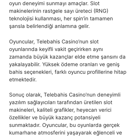
oyun deneyimi sunmayı amaçlar. Slot
makinelerinin rastgele sayı üreteci (RNG)
teknolojisi kullanması, her spin’in tamamen
şansla belirlendiği anlamına gelir.
Oyuncular, Telebahis Casino’nun slot
oyunlarında keyifli vakit geçirirken aynı
zamanda büyük kazançlar elde etme şansını da
yakalayabilir. Yüksek ödeme oranları ve geniş
bahis seçenekleri, farklı oyuncu profillerine hitap
etmektedir.
Sonuç olarak, Telebahis Casino’nun deneyimli
yazılım sağlayıcıları tarafından üretilen slot
makineleri, kaliteli grafikler, heyecan verici
özellikler ve büyük kazanç potansiyeli
sunmaktadır. Oyuncular, bu oyunlarda gerçek
kumarhane atmosferini yaşayarak eğlenceli ve