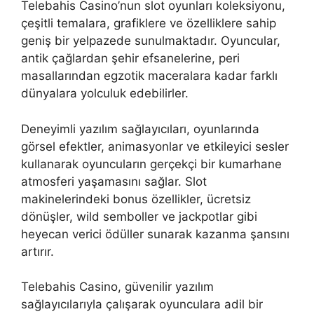
Telebahis Casino’nun slot oyunları koleksiyonu,
çeşitli temalara, grafiklere ve özelliklere sahip
geniş bir yelpazede sunulmaktadır. Oyuncular,
antik çağlardan şehir efsanelerine, peri
masallarından egzotik maceralara kadar farklı
dünyalara yolculuk edebilirler.
Deneyimli yazılım sağlayıcıları, oyunlarında
görsel efektler, animasyonlar ve etkileyici sesler
kullanarak oyuncuların gerçekçi bir kumarhane
atmosferi yaşamasını sağlar. Slot
makinelerindeki bonus özellikler, ücretsiz
dönüşler, wild semboller ve jackpotlar gibi
heyecan verici ödüller sunarak kazanma şansını
artırır.
Telebahis Casino, güvenilir yazılım
sağlayıcılarıyla çalışarak oyunculara adil bir